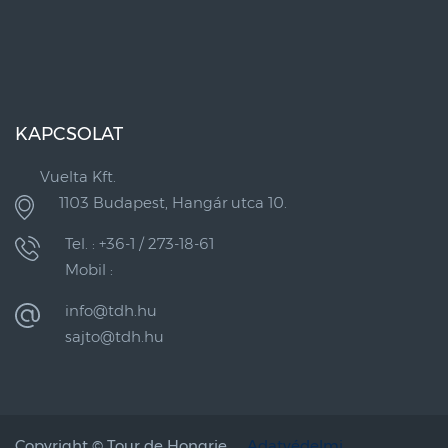
KAPCSOLAT
Vuelta Kft.
1103 Budapest, Hangár utca 10.
Tel. : +36-1 / 273-18-61
Mobil :
info@tdh.hu
sajto@tdh.hu
Copyright ©
Tour de Hongrie
Adatvédelmi