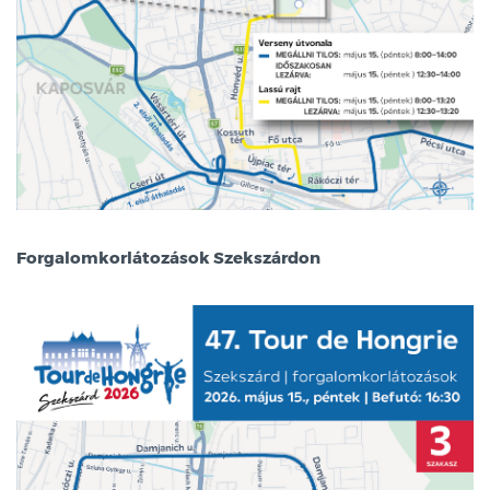
Forgalomkorlátozások Szekszárdon