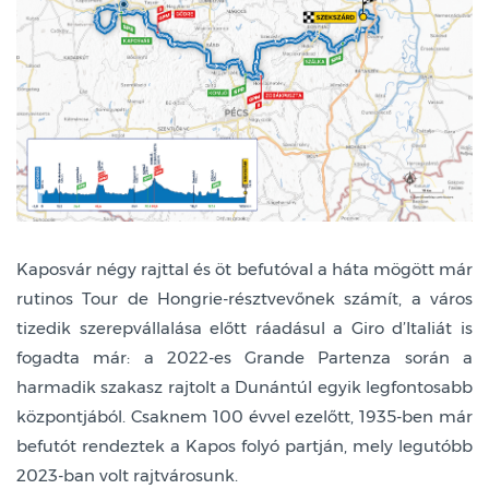
Kaposvár négy rajttal és öt befutóval a háta mögött már
rutinos Tour de Hongrie-résztvevőnek számít, a város
tizedik szerepvállalása előtt ráadásul a Giro d’Italiát is
fogadta már: a 2022-es Grande Partenza során a
harmadik szakasz rajtolt a Dunántúl egyik legfontosabb
központjából. Csaknem 100 évvel ezelőtt, 1935-ben már
befutót rendeztek a Kapos folyó partján, mely legutóbb
2023-ban volt rajtvárosunk.