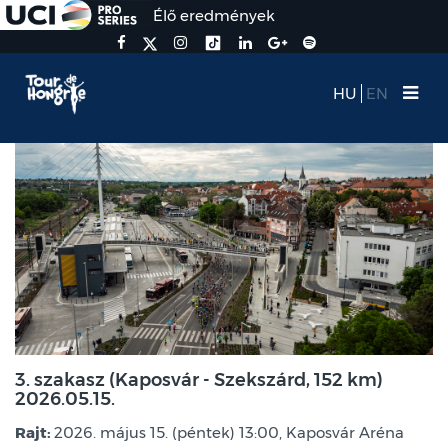
Élő eredmények
HU
EN
3. szakasz (Kaposvár - Szekszárd, 152 km)
2026.05.15.
Rajt:
2026. május 15. (péntek) 13:00, Kaposvár Aréna