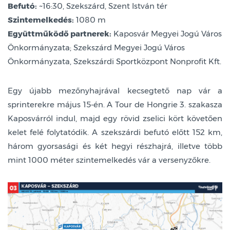
Befutó:
~16:30, Szekszárd, Szent István tér
Szintemelkedés:
1080 m
Együttműködő partnerek:
Kaposvár Megyei Jogú Város
Önkormányzata; Szekszárd Megyei Jogú Város
Önkormányzata, Szekszárdi Sportközpont Nonprofit Kft.
Egy újabb mezőnyhajrával kecsegtető nap vár a
sprinterekre május 15-én. A Tour de Hongrie 3. szakasza
Kaposvárról indul, majd egy rövid zselici kört követően
kelet felé folytatódik. A szekszárdi befutó előtt 152 km,
három gyorsasági és két hegyi részhajrá, illetve több
mint 1000 méter szintemelkedés vár a versenyzőkre.