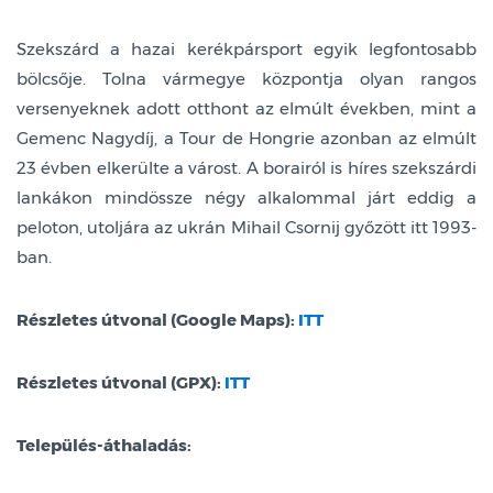
Szekszárd a hazai kerékpársport egyik legfontosabb
bölcsője. Tolna vármegye központja olyan rangos
versenyeknek adott otthont az elmúlt években, mint a
Gemenc Nagydíj, a Tour de Hongrie azonban az elmúlt
23 évben elkerülte a várost. A borairól is híres szekszárdi
lankákon mindössze négy alkalommal járt eddig a
peloton, utoljára az ukrán Mihail Csornij győzött itt 1993-
ban.
Részletes útvonal (Google Maps):
ITT
Részletes útvonal (GPX):
ITT
Település-áthaladás: