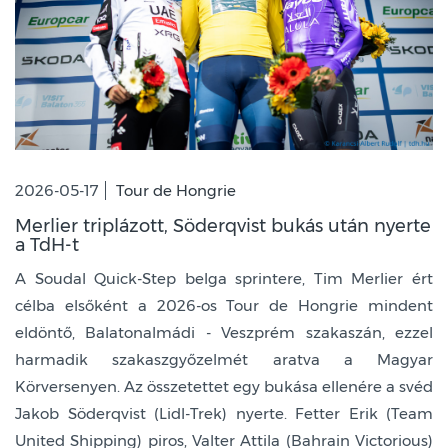
2026-05-17
Tour de Hongrie
Merlier triplázott, Söderqvist bukás után nyerte
a TdH-t
A Soudal Quick-Step belga sprintere, Tim Merlier ért
célba elsőként a 2026-os Tour de Hongrie mindent
eldöntő, Balatonalmádi - Veszprém szakaszán, ezzel
harmadik szakaszgyőzelmét aratva a Magyar
Körversenyen. Az összetettet egy bukása ellenére a svéd
Jakob Söderqvist (Lidl-Trek) nyerte. Fetter Erik (Team
United Shipping) piros, Valter Attila (Bahrain Victorious)