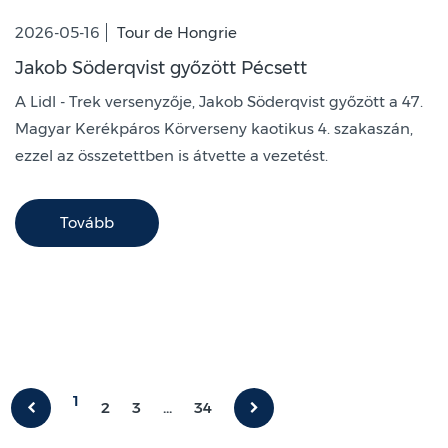
2026-05-16
Tour de Hongrie
Jakob Söderqvist győzött Pécsett
A Lidl - Trek versenyzője, Jakob Söderqvist győzött a 47.
Magyar Kerékpáros Körverseny kaotikus 4. szakaszán,
ezzel az összetettben is átvette a vezetést.
Tovább
1
2
3
...
34