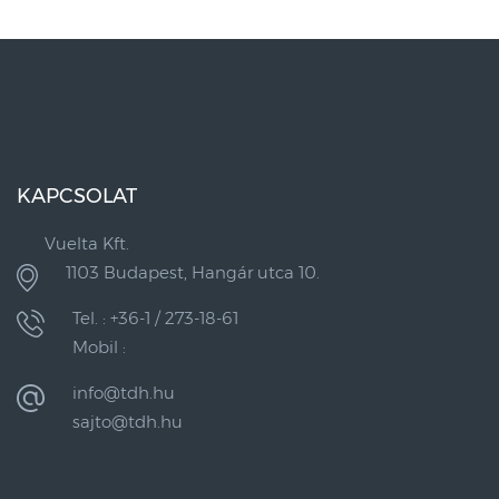
KAPCSOLAT
Vuelta Kft.
1103 Budapest, Hangár utca 10.
Tel. : +36-1 / 273-18-61
Mobil :
info@tdh.hu
sajto@tdh.hu