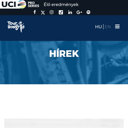
Élő eredmények
HU
EN
HÍREK