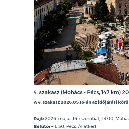
4. szakasz (Mohács - Pécs, 147 km) 20
A 4. szakasz 2026.05.16-án az időjárási kör
Rajt:
2026. május 16. (szombat) 13:00, Mohác
Befutó:
~16:30, Pécs, Állatkert