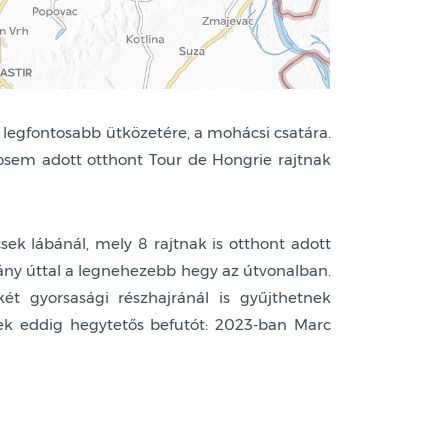
 legfontosabb ütközetére, a mohácsi csatára.
sosem adott otthont Tour de Hongrie rajtnak
ek lábánál, mely 8 rajtnak is otthont adott
ny úttal a legnehezebb hegy az útvonalban.
t gyorsasági részhajránál is gyűjthetnek
k eddig hegytetős befutót: 2023-ban Marc