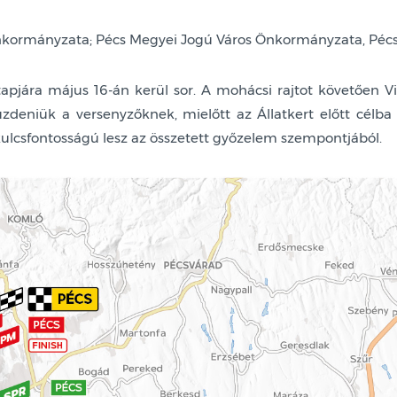
ormányzata; Pécs Megyei Jogú Város Önkormányzata, Pécsi 
jára május 16-án kerül sor. A mohácsi rajtot követően Vi
üzdeniük a versenyzőknek, mielőtt az Állatkert előtt cé
ulcsfontosságú lesz az összetett győzelem szempontjából.