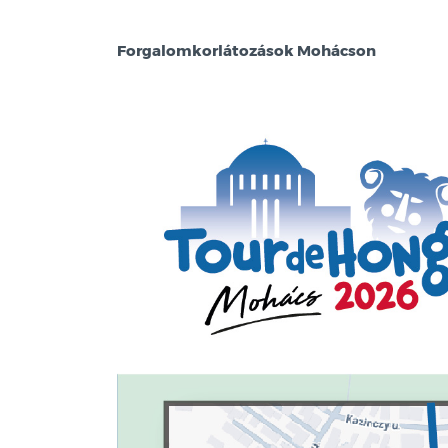
Forgalomkorlátozások Mohácson