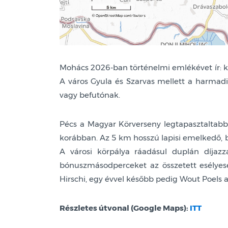
Mohács 2026-ban történelmi emlékévet ír: ke
A város Gyula és Szarvas mellett a harmadi
vagy befutónak.
Pécs a Magyar Körverseny legtapasztaltabb 
korábban. Az 5 km hosszú lapisi emelkedő,
A városi körpálya ráadásul duplán díjaz
bónuszmásodperceket az összetett esélye
Hirschi, egy évvel később pedig Wout Poels ara
Részletes útvonal (Google Maps):
ITT