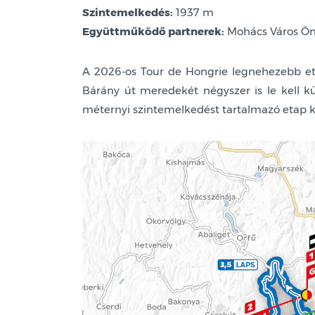
Szintemelkedés:
1937 m
Együttműködő partnerek:
Mohács Város Önk
A 2026-os Tour de Hongrie legnehezebb etap
Bárány út meredekét négyszer is le kell k
méternyi szintemelkedést tartalmazó etap k