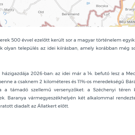
rek 500 évvel ezelőtt került sor a magyar történelem egyik
k olyan település az idei kiírásban, amely korábban még 
házigazdája 2026-ban: az idei már a 14. befutó lesz a Mecs
 benne a csaknem 2 kilométeres és 11%-os meredekségű Bárá
za a támadó szellemű versenyzőket: a Széchenyi téren ké
sek. Baranya vármegyeszékhelyén két alkalommal rendezte
tott diadalt az Állatkert előtt.