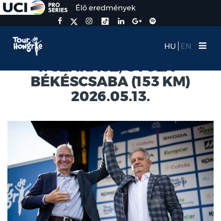
Élő eredmények
HU
EN
1. SZAKASZ, GYULA -
BÉKÉSCSABA (153 KM)
2026.05.13.