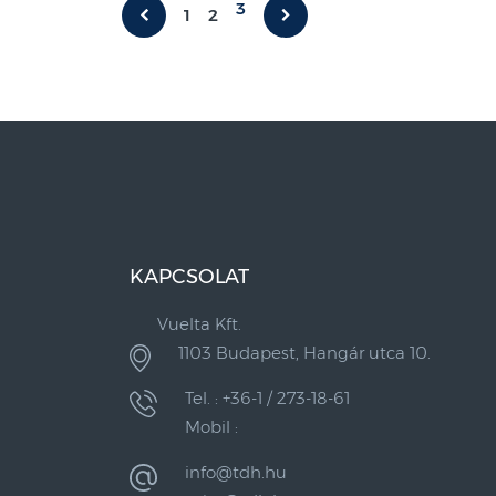
3
1
2
KAPCSOLAT
Vuelta Kft.
1103 Budapest, Hangár utca 10.
Tel. : +36-1 / 273-18-61
Mobil :
info@tdh.hu