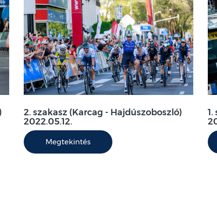
)
2. szakasz (Karcag - Hajdúszoboszló)
1.
2022.05.12.
20
Megtekintés