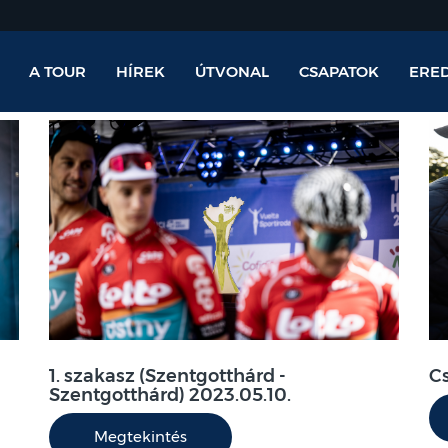
A TOUR
HÍREK
ÚTVONAL
CSAPATOK
ERE
1. szakasz (Szentgotthárd -
C
Szentgotthárd) 2023.05.10.
Megtekintés