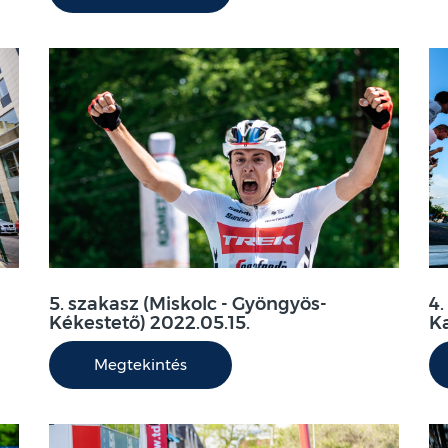
5. szakasz (Miskolc - Gyöngyös-
4.
Kékestető) 2022.05.15.
Ka
Megtekintés