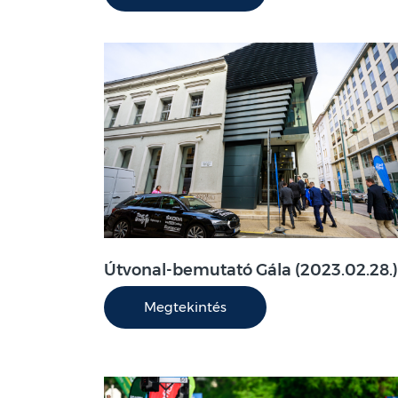
Útvonal-bemutató Gála (2023.02.28.)
Megtekintés