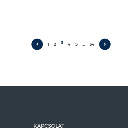
3
1
2
4
5
...
34
KAPCSOLAT