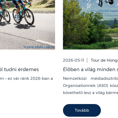
2026-05-11
Tour de Hong
ól tudni érdemes
Élőben a világ minden 
km – ez vár ránk 2026-ban a
Nemzetközi médiadisztri
Organisationnek (ASO) kös
követhető lesz a világ bárm
Tovább