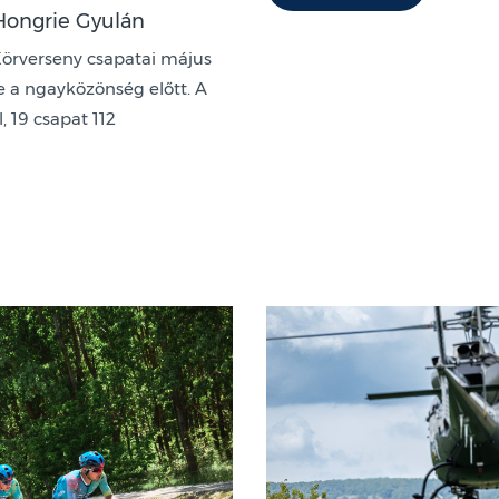
Hongrie Gyulán
Körverseny csapatai május
e a ngayközönség előtt. A
, 19 csapat 112