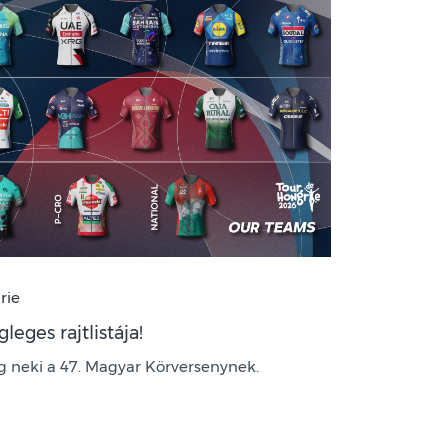
rie
leges rajtlistája!
ág neki a 47. Magyar Körversenynek.