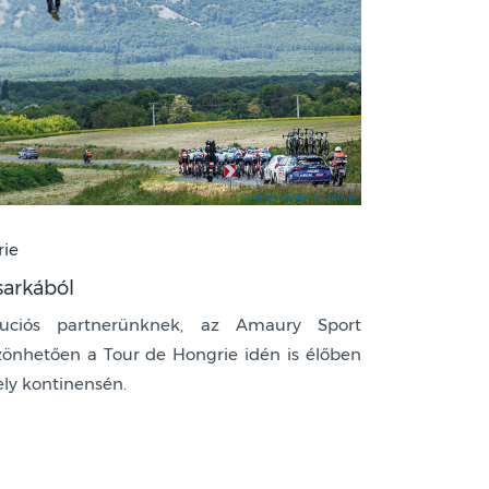
rie
sarkából
buciós partnerünknek, az Amaury Sport
zönhetően a Tour de Hongrie idén is élőben
ely kontinensén.