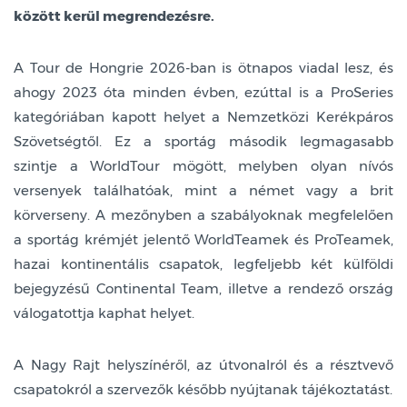
között kerül megrendezésre.
A Tour de Hongrie 2026-ban is ötnapos viadal lesz, és
ahogy 2023 óta minden évben, ezúttal is a ProSeries
kategóriában kapott helyet a Nemzetközi Kerékpáros
Szövetségtől. Ez a sportág második legmagasabb
szintje a WorldTour mögött, melyben olyan nívós
versenyek találhatóak, mint a német vagy a brit
körverseny. A mezőnyben a szabályoknak megfelelően
a sportág krémjét jelentő WorldTeamek és ProTeamek,
hazai kontinentális csapatok, legfeljebb két külföldi
bejegyzésű Continental Team, illetve a rendező ország
válogatottja kaphat helyet.
A Nagy Rajt helyszínéről, az útvonalról és a résztvevő
csapatokról a szervezők később nyújtanak tájékoztatást.