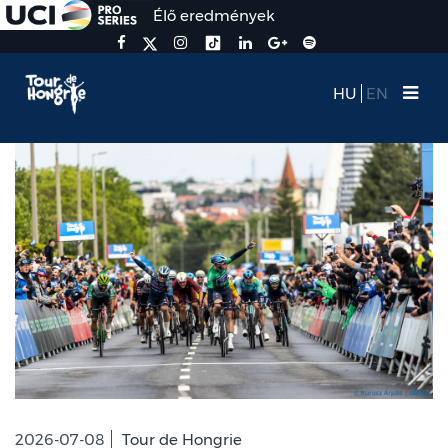
Élő eredmények
HU
EN
2026-07-08
Tour de Hongrie