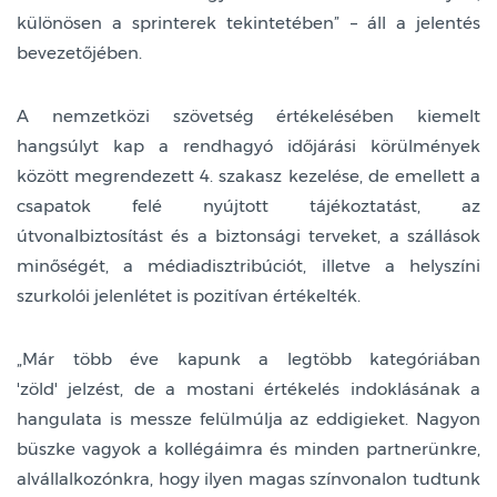
különösen a sprinterek tekintetében” – áll a jelentés
bevezetőjében.
A nemzetközi szövetség értékelésében kiemelt
hangsúlyt kap a rendhagyó időjárási körülmények
között megrendezett 4. szakasz kezelése, de emellett a
csapatok felé nyújtott tájékoztatást, az
útvonalbiztosítást és a biztonsági terveket, a szállások
minőségét, a médiadisztribúciót, illetve a helyszíni
szurkolói jelenlétet is pozitívan értékelték.
„Már több éve kapunk a legtöbb kategóriában
'zöld' jelzést, de a mostani értékelés indoklásának a
hangulata is messze felülmúlja az eddigieket. Nagyon
büszke vagyok a kollégáimra és minden partnerünkre,
alvállalkozónkra, hogy ilyen magas színvonalon tudtunk