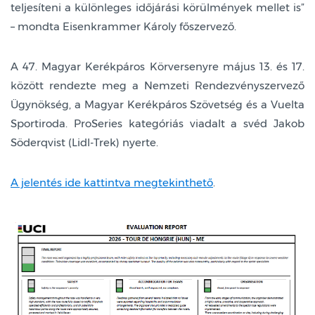
teljesíteni a különleges időjárási körülmények mellet is”
– mondta Eisenkrammer Károly főszervező.
A 47. Magyar Kerékpáros Körversenyre május 13. és 17.
között rendezte meg a Nemzeti Rendezvényszervező
Ügynökség, a Magyar Kerékpáros Szövetség és a Vuelta
Sportiroda. ProSeries kategóriás viadalt a svéd Jakob
Söderqvist (Lidl-Trek) nyerte.
A jelentés ide kattintva megtekinthető
.