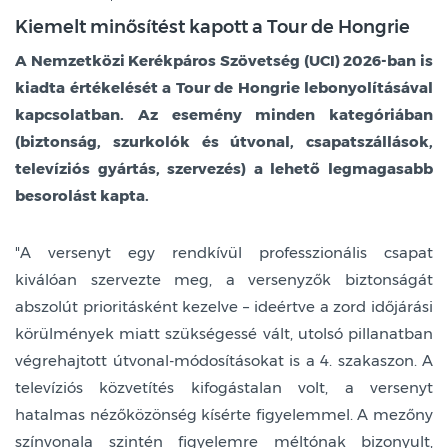
Kiemelt minősítést kapott a Tour de Hongrie
A Nemzetközi Kerékpáros Szövetség (UCI) 2026-ban is
kiadta értékelését a Tour de Hongrie lebonyolításával
kapcsolatban. Az esemény minden kategóriában
(biztonság, szurkolók és útvonal, csapatszállások,
televíziós gyártás, szervezés) a lehető legmagasabb
besorolást kapta.
"A versenyt egy rendkívül professzionális csapat
kiválóan szervezte meg, a versenyzők biztonságát
abszolút prioritásként kezelve – ideértve a zord időjárási
körülmények miatt szükségessé vált, utolsó pillanatban
végrehajtott útvonal-módosításokat is a 4. szakaszon. A
televíziós közvetítés kifogástalan volt, a versenyt
hatalmas nézőközönség kísérte figyelemmel. A mezőny
színvonala szintén figyelemre méltónak bizonyult,