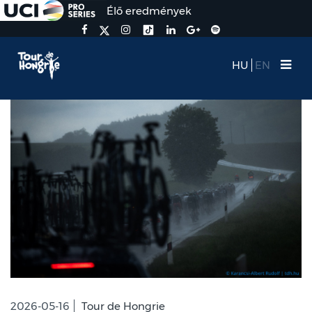
Élő eredmények
HU
EN
2026-05-16
Tour de Hongrie