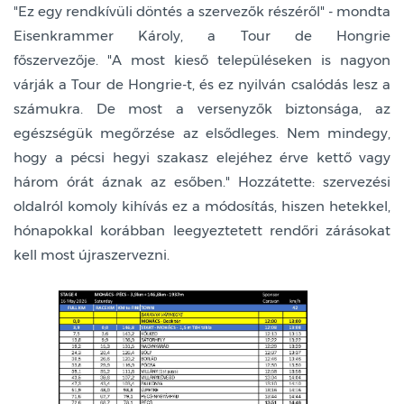
"Ez egy rendkívüli döntés a szervezők részéről" - mondta
Eisenkrammer Károly, a Tour de Hongrie
főszervezője. "A most kieső településeken is nagyon
várják a Tour de Hongrie-t, és ez nyilván csalódás lesz a
számukra. De most a versenyzők biztonsága, az
egészségük megőrzése az elsődleges. Nem mindegy,
hogy a pécsi hegyi szakasz elejéhez érve kettő vagy
három órát áznak az esőben." Hozzátette: szervezési
oldalról komoly kihívás ez a módosítás, hiszen hetekkel,
hónapokkal korábban leegyeztetett rendőri zárásokat
kell most újraszervezni.