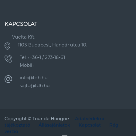
KAPCSOLAT
Vuelta Kft.
1103 Budapest, Hangár utca 10.
Tel. : +36-1 / 273-18-61
Mobil :
info@tdh.hu
sajto@tdh.hu
Copyright ©
Tour de Hongrie
Adatvédelmi
tájékoztató
Állásajánlatok
Kapcsolat
Régi
verzió