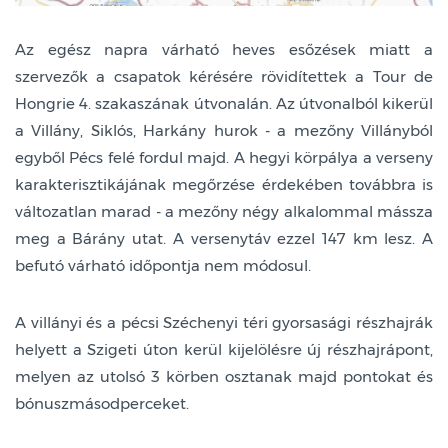
Az egész napra várható heves esőzések miatt a
szervezők a csapatok kérésére rövidítettek a Tour de
Hongrie 4. szakaszának útvonalán. Az útvonalból kikerül
a Villány, Siklós, Harkány hurok - a mezőny Villányból
egyből Pécs felé fordul majd. A hegyi körpálya a verseny
karakterisztikájának megőrzése érdekében továbbra is
változatlan marad - a mezőny négy alkalommal mássza
meg a Bárány utat. A versenytáv ezzel 147 km lesz. A
befutó várható időpontja nem módosul.
A villányi és a pécsi Széchenyi téri gyorsasági részhajrák
helyett a Szigeti úton kerül kijelölésre új részhajrápont,
melyen az utolsó 3 körben osztanak majd pontokat és
bónuszmásodperceket.