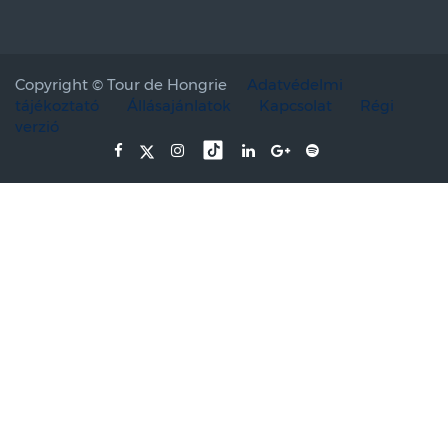
Copyright ©
Tour de Hongrie
Adatvédelmi
tájékoztató
Állásajánlatok
Kapcsolat
Régi
verzió