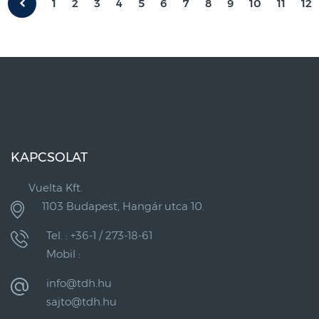
1
2
3
4
5
6
7
8
9
10
11
12
KAPCSOLAT
Vuelta Kft.
1103 Budapest, Hangár utca 10.
Tel. : +36-1 / 273-18-61
Mobil :
info@tdh.hu
sajto@tdh.hu