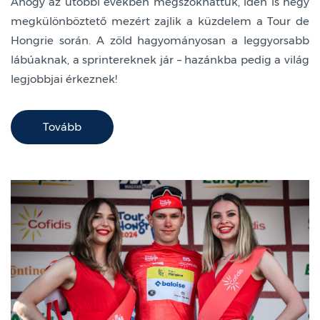
Ahogy az utóbbi években megszokhattuk, idén is négy
megkülönböztető mezért zajlik a küzdelem a Tour de
Hongrie során. A zöld hagyományosan a leggyorsabb
lábúaknak, a sprintereknek jár – hazánkba pedig a világ
legjobbjai érkeznek!
Tovább