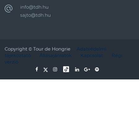
info@tdh.hu
sajto@tdh.hu
Copyright ©
Tour de Hongrie
Adatvédelmi
tájékoztató
Állásajánlatok
Kapcsolat
Régi
verzió