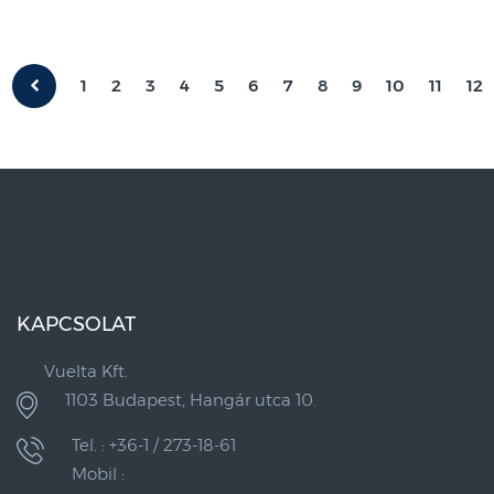
1
2
3
4
5
6
7
8
9
10
11
12
KAPCSOLAT
Vuelta Kft.
1103 Budapest, Hangár utca 10.
Tel. : +36-1 / 273-18-61
Mobil :