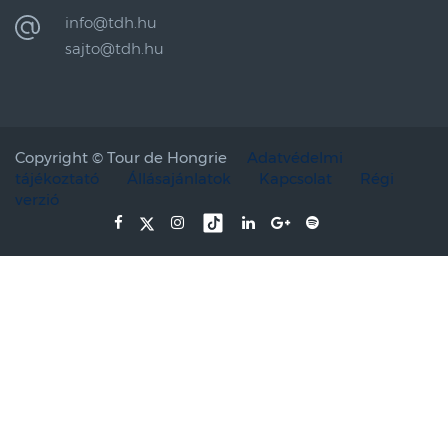
info@tdh.hu
sajto@tdh.hu
Copyright ©
Tour de Hongrie
Adatvédelmi
tájékoztató
Állásajánlatok
Kapcsolat
Régi
verzió