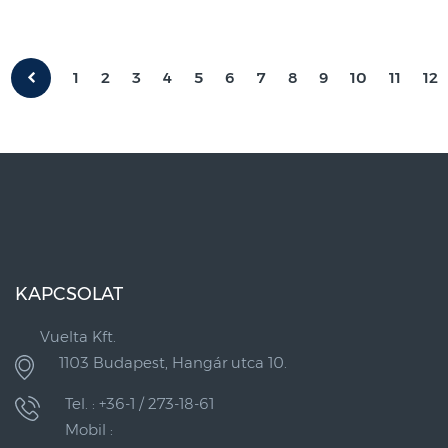
1
2
3
4
5
6
7
8
9
10
11
12
KAPCSOLAT
Vuelta Kft.
1103 Budapest, Hangár utca 10.
Tel. : +36-1 / 273-18-61
Mobil :