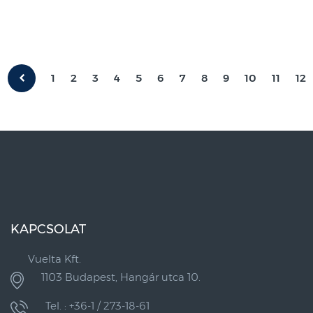
1
2
3
4
5
6
7
8
9
10
11
12
KAPCSOLAT
Vuelta Kft.
1103 Budapest, Hangár utca 10.
Tel. : +36-1 / 273-18-61