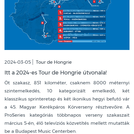
2024-03-05
Tour de Hongrie
Itt a 2024-es Tour de Hongrie útvonala!
Öt szakasz, 851 kilométer, csaknem 8000 méternyi
szintemelkedés, 10 kategorizált emelkedő, két
klasszikus sprinteretap és két ikonikus hegyi befutó vár
a 45. Magyar Kerékpáros Körverseny résztvevőire. A
ProSeries kategóriás többnapos verseny szakaszait
március 5-én, élő televíziós közvetítés mellett mutatták
be a Budapest Music Centerben.