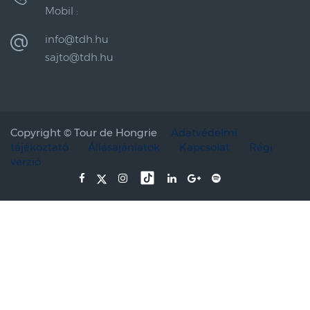
Mobil :
info@tdh.hu
sajto@tdh.hu
Copyright ©
Tour de Hongrie
Adatvédelmi
tájékoztató
Állásajánlatok
Kapcsolat
Régi
verzió