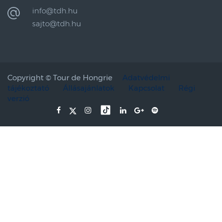
info@tdh.hu
sajto@tdh.hu
Copyright ©
Tour de Hongrie
Adatvédelmi
tájékoztató
Állásajánlatok
Kapcsolat
Régi
verzió