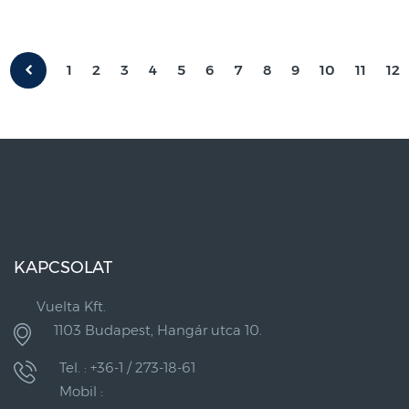
1
2
3
4
5
6
7
8
9
10
11
12
KAPCSOLAT
Vuelta Kft.
1103 Budapest, Hangár utca 10.
Tel. : +36-1 / 273-18-61
Mobil :